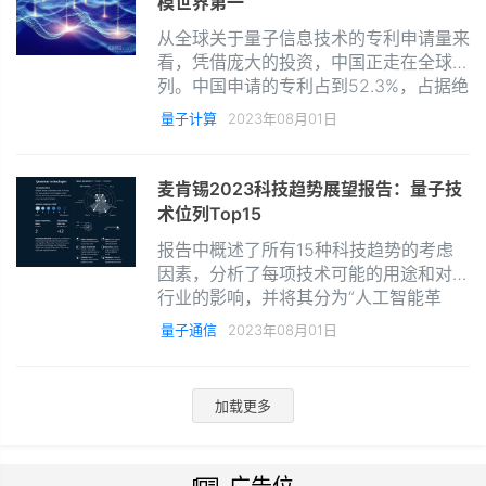
模世界第一
从全球关于量子信息技术的专利申请量来
看，凭借庞大的投资，中国正走在全球前
列。中国申请的专利占到52.3%，占据绝
对优势。
量子计算
2023年08月01日
麦肯锡2023科技趋势展望报告：量子技
术位列Top15
报告中概述了所有15种科技趋势的考虑
因素，分析了每项技术可能的用途和对各
行业的影响，并将其分为“人工智能革
命、数字化建设、计算和互联网前沿、尖
量子通信
2023年08月01日
端科技以及可持续发展”五大类。为了描
述每个科技趋势
加载更多