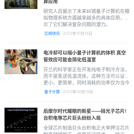
算应用
研究人员展示了未来纠错量子计算机在模
拟物理系统方面越来越多的具体应用，展
示了它们解决复杂问题的潜力。
芯闻快讯
2023年10月16日
电冷却可以缩小量子计算机的体积 真空
管效应可能会简化低温室
芬兰的科学家正在开发纯电子制冷方法，
而不是泵送低温流体，这种方法可以证明
更小、更简单，同时消耗的功率仅为当今
系统的十分之一。
量子计算
2023年09月19日
后摩尔时代耀眼的新星——硅光子芯片!
台积电等芯片巨头纷纷入局
全球芯片制造巨头台积电正大举押注芯片