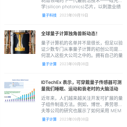
制造领域的下一代最前沿技术——硅光子
学(silicon photonics)芯片，以刺激业绩
增长，并力争使ChatGPT等生成式人工
量子科技
2023年09月19日
智能应用变得更加强大。硅光子学是一个
将硅芯片与光学技术相结合的新兴技术领
域。
全球量子计算独角兽新动态！
量子计算机的名单并不是很长，但足以验
证少数专门从事量子计算的初创公司是如
何混入这些大公司之中的。拥有自己的量
子计算机的公司其中一些已经脱离了初始
量子计算
2023年09月08日
阶段，目前已在股票市场上市。
IDTechEx 表示，可穿戴量子传感器可测
量我们睡眠、运动和衰老时的大脑活动
近年来，人们越来越关注开发可扩展的量
子组件制造方法。例如，博世、弗劳恩霍
夫等公司的研究也展示了如何采用 MEM
制造技术来进一步优化蒸汽电池生产。未
量子计算
2023年09月08日
来，每个晶圆上可以商业化生产更多器