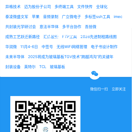
异格技术
迈为股份子公司
多终端工具
文件快传
全球化
泰凌微盛文军
苹果
音频录制
广立微电子
多标签ssh工具
imec
共封装光学研讨会
意法半导体
多平台协作
吾拾微
成熟工艺跃迁新路径
汇成股份
FTP工具
2026先进制程路线图
华润微
11月4-6日
中签号
无线WiFi网络管理
电子书设计制作
关于我们
联系我们
诚聘英才
未来半导体
2025将成为玻璃基板TGV技术“跨越鸿沟”的关键年
封装设备
英特尔
TCL
玻璃基板
官方微信
微信扫一扫
立即关注