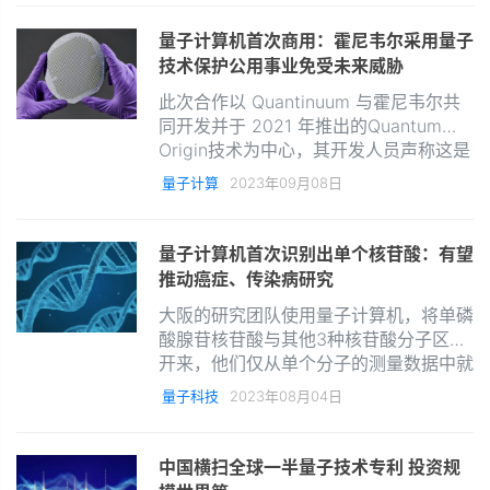
件，而不是通过试验线进行小批量生产。
量子计算机首次商用：霍尼韦尔采用量子
技术保护公用事业免受未来威胁
此次合作以 Quantinuum 与霍尼韦尔共
同开发并于 2021 年推出的Quantum
Origin技术为中心，其开发人员声称这是
世界上第一个使用量子计算机构建的商业
量子计算
2023年09月08日
产品，“提供了经典计算机无法实现的结
果”。
量子计算机首次识别出单个核苷酸：有望
推动癌症、传染病研究
大阪的研究团队使用量子计算机，将单磷
酸腺苷核苷酸与其他3种核苷酸分子区分
开来，他们仅从单个分子的测量数据中就
可检测出单磷酸腺苷核苷酸，因为其电
量子科技
2023年08月04日
流/时间输出不同于其他3个核苷酸。
中国横扫全球一半量子技术专利 投资规