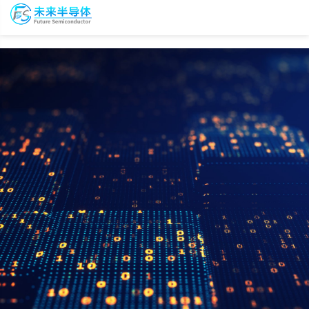
To
未
nav
来
半
导
会
资
体
议
源
会
报
库
员
名