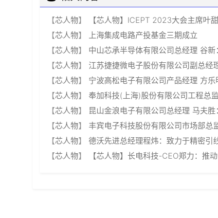
【
芯人物
】
【芯人物】ICEPT 2023大会主席
【
芯人物
】
上海集成电路产投基金三期成立
【
芯人物
】
中山芯承半导体有限公司总经理 谷
【
芯人物
】
江苏捷捷微电子股份有限公司副总经理 
【
芯人物
】
宁波高松电子有限公司产品经理 方
【
芯人物
】
奉加科技(上海)股份有限公司工程总监 
【
芯人物
】
昆山金浪电子有限公司总经理 马夫胜
【
芯人物
】
丰宾电子科技股份有限公司市场部总监
【
芯人物
】
德沃先进总经理程炜：致力于精密引
【
芯人物
】
【芯人物】长电科技-CEO郑力：推