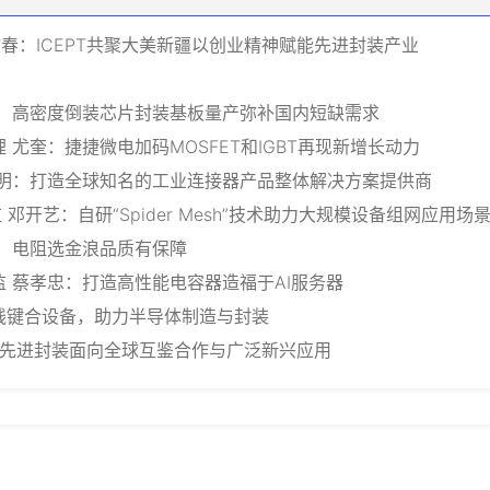
叶甜春：ICEPT共聚大美新疆以创业精神赋能先进封装产业
新：高密度倒装芯片封装基板量产弥补国内短缺需求
尤奎：捷捷微电加码MOSFET和IGBT再现新增长动力
乐明：打造全球知名的工业连接器产品整体解决方案提供商
邓开艺：自研“Spider Mesh”技术助力大规模设备组网应用场
：电阻选金浪品质有保障
 蔡孝忠：打造高性能电容器造福于AI服务器
线键合设备，助力半导体制造与封装
动先进封装面向全球互鉴合作与广泛新兴应用