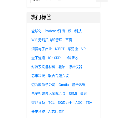
热门标签
全球化
Podcast订阅
颀中科技
WiFi无线扫描和管理
百度
消费电子产业
ICEPT
华润微
VR
量子通讯
IC- SRDI
中科智芯
封装及设备材料
乾始
德州仪器
芯带科技
联合专题会议
迈为股份子公司
Omdia
盛合晶微
电子封装技术国际会议
SEMI
量羲
智能设备
TCL
SK海力士
ADC
TSV
长电科技
AI芯片流片