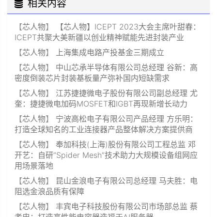
相关内容
【
芯人物
】
【芯人物】ICEPT 2023大会主席叶甜春：
ICEPT共聚大美新疆以创业精神赋能先进封装产业
【
芯人物
】
上海集成电路产投基金三期成立
【
芯人物
】
中山芯承半导体有限公司总经理 谷新：高
密度倒装芯片封装基板量产弥补国内短缺需求
【
芯人物
】
江苏捷捷微电子股份有限公司副总经理 尤
奎：捷捷微电加码MOSFET和IGBT再现新增长动力
【
芯人物
】
宁波高松电子有限公司产品经理 方乐明：
打造全球知名的工业连接器产品整体解决方案提供商
【
芯人物
】
奉加科技(上海)股份有限公司工程总监 邓
开艺：自研“Spider Mesh”技术助力大规模设备组网应
用场景落地
【
芯人物
】
昆山金浪电子有限公司总经理 马夫胜：电
阻选金浪品质有保障
【
芯人物
】
丰宾电子科技股份有限公司市场部总监 蔡