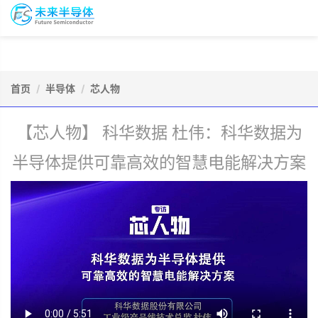
To
未
nav
来
半
导
会
资
体
议
源
会
报
首页
半导体
芯人物
库
员
名
【芯人物】 科华数据 杜伟：科华数据为
半导体提供可靠高效的智慧电能解决方案