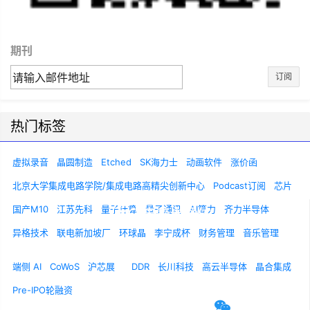
期刊
订阅
热门标签
虚拟录音
晶圆制造
Etched
SK海力士
动画软件
涨价函
北京大学集成电路学院/集成电路高精尖创新中心
Podcast订阅
芯片
国产M10
江苏先科
量子计算
量子通讯
AI算力
齐力半导体
异格技术
联电新加坡厂
环球晶
李宁成杯
财务管理
音乐管理
关于我们
联系我们
诚聘英才
端侧 AI
CoWoS
沪芯展
DDR
长川科技
高云半导体
晶合集成
Pre-IPO轮融资
官方微信