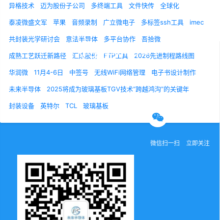
异格技术
迈为股份子公司
多终端工具
文件快传
全球化
泰凌微盛文军
苹果
音频录制
广立微电子
多标签ssh工具
imec
共封装光学研讨会
意法半导体
多平台协作
吾拾微
成熟工艺跃迁新路径
汇成股份
FTP工具
2026先进制程路线图
华润微
11月4-6日
中签号
无线WiFi网络管理
电子书设计制作
关于我们
联系我们
诚聘英才
未来半导体
2025将成为玻璃基板TGV技术“跨越鸿沟”的关键年
封装设备
英特尔
TCL
玻璃基板
官方微信
微信扫一扫
立即关注