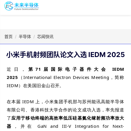
To
未
nav
来
半
导
会
资
体
议
源
会
报
首页
半导体
芯闻快讯
库
员
名
小米手机射频团队论文入选 IEDM 2025
近日，
第71届国际电子器件大会 IEDM
2025
（International Electron Devices Meeting，简称
IEDM）在美国旧金山召开。
在本届 IEDM 上，
小米集团手机部与苏州能讯高能半导体
有限公司、香港科技大学合作的论文成功入选，
率先报道
了
应用于移动终端的高效率低压硅基氮化镓射频功率放大
器
，并在 GaN and III-V Integration for Next-