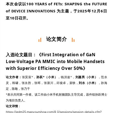
本次会议以100 YEARS of FETs: SHAPING the FUTURE
of DEVICE INNOVATIONS 为主题，于2025年12月6日
至10日召开。
论文简介
入选论文题目：《First Integration of GaN
Low-Voltage PA MMIC into Mobile Handsets
with Superior Efficiency Over 50%》
论文作者：
张昊宸*，
孙跃*（小米）
，钱洪途*，
刘嘉男（小米）
，范水
灵，韩啸，张永胜，张晖，张新川，邱俊卓，裴轶，
刘水（小米）
，孙海
定，陈敬，张乃千
*表示共同第一作者。该工作由小米手机射频团队主导完成，器件组孙跃博士
为项目负责人。
论文详情
：
https://iedm25.mapyourshow.com/8_0/sessions/session-details.cfm?